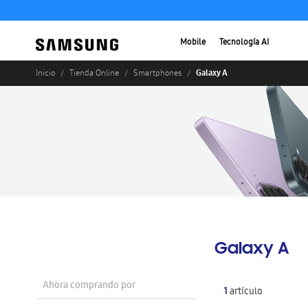
Mobile
Tecnología AI
Galaxy A
Inicio
Tienda Online
Smartphones
Galaxy A
Ahora comprando por
1
artículo