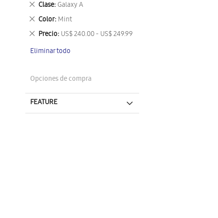
Eliminar
Clase
Galaxy A
este
Eliminar
Color
Mint
artículo
este
Eliminar
Precio
US$ 240.00 - US$ 249.99
artículo
este
Eliminar todo
artículo
Opciones de compra
FEATURE