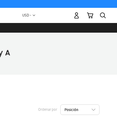
Mi carrito
Moneda
USD -
dólar
estadounidense
Ordenar por