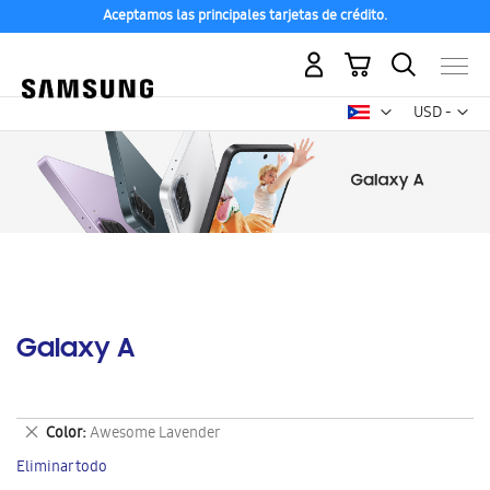
Aceptamos las principales tarjetas de crédito.
Mi carrito
Mon
USD -
dólar
estadounid
Galaxy A
Eliminar
Color
Awesome Lavender
este
Eliminar todo
artículo