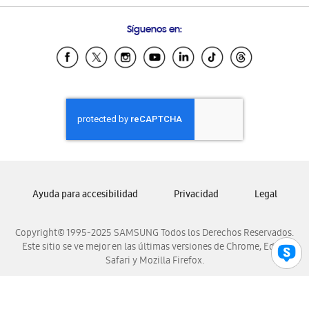
Preguntas Frecuentes
Samsung Costa Rica
Síguenos en:
Samsung Ecuador
Samsung El Salvador
Samsung Guatemala
Samsung Honduras
Samsung Nicaragua
Samsung Panamá
Samsung República Dominicana
Samsung Venezuela
Ayuda para accesibilidad
Privacidad
Legal
Copyright© 1995-2025 SAMSUNG Todos los Derechos Reservados.
Este sitio se ve mejor en las últimas versiones de Chrome, Edge,
Safari y Mozilla Firefox.