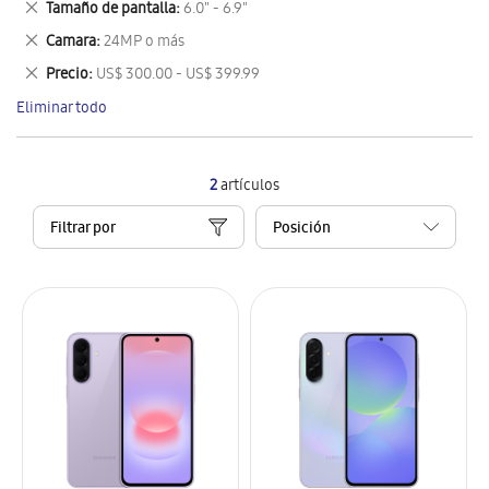
Eliminar
Tamaño de pantalla
6.0" - 6.9"
artículo
este
Eliminar
Camara
24MP o más
artículo
este
Eliminar
Precio
US$ 300.00 - US$ 399.99
artículo
este
Eliminar todo
artículo
2
artículos
Filtrar por