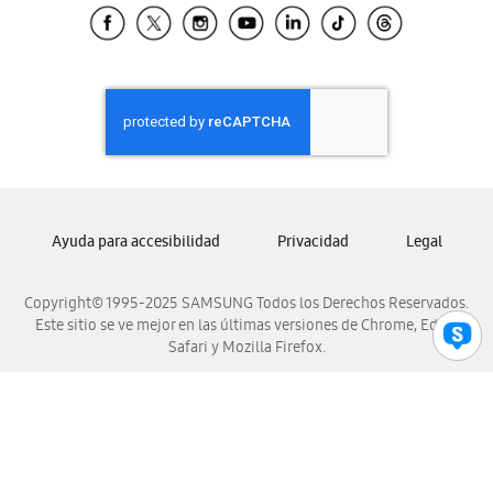
Samsung El Salvador
Samsung Guatemala
Samsung Honduras
Samsung Nicaragua
Samsung Panamá
Samsung República Dominicana
Samsung Venezuela
Ayuda para accesibilidad
Privacidad
Legal
Copyright© 1995-2025 SAMSUNG Todos los Derechos Reservados.
Este sitio se ve mejor en las últimas versiones de Chrome, Edge,
Safari y Mozilla Firefox.