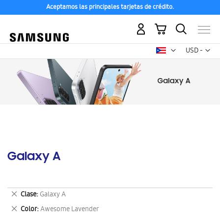
Aceptamos las principales tarjetas de crédito.
Mi carrito
Mon
USD -
dólar
estadounid
Galaxy A
Eliminar
Clase
Galaxy A
este
Eliminar
Color
Awesome Lavender
artículo
este