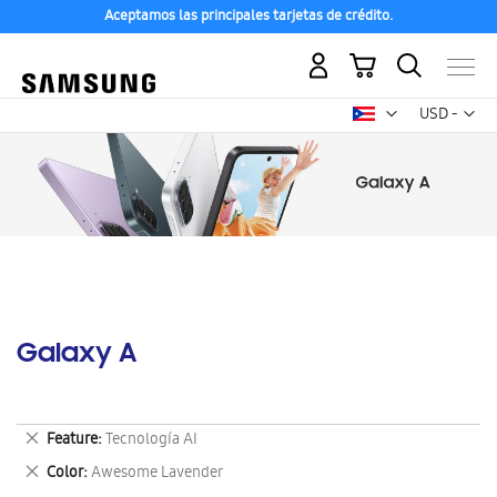
Aceptamos las principales tarjetas de crédito.
Mi carrito
Mon
USD -
dólar
estadounid
Galaxy A
Eliminar
Feature
Tecnología AI
este
Eliminar
Color
Awesome Lavender
artículo
este