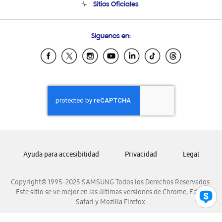
Sitios Oficiales
Condiciones de Compra
Soporte vía eMail
Preguntas Frecuentes
Samsung Costa Rica
Síguenos en:
Samsung Ecuador
Samsung El Salvador
Samsung Guatemala
Samsung Honduras
Samsung Nicaragua
Samsung Panamá
Samsung República Dominicana
Samsung Venezuela
Ayuda para accesibilidad
Privacidad
Legal
Copyright© 1995-2025 SAMSUNG Todos los Derechos Reservados.
Este sitio se ve mejor en las últimas versiones de Chrome, Edge,
Safari y Mozilla Firefox.