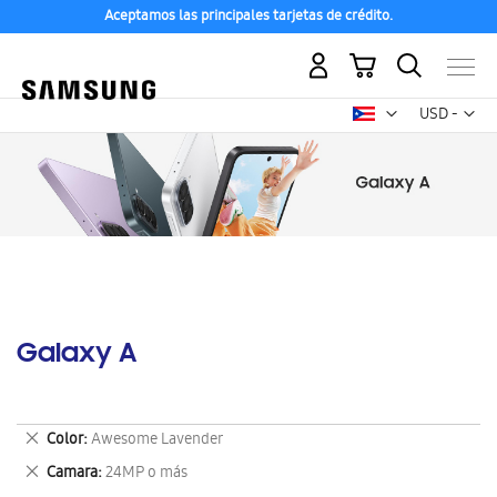
Aceptamos las principales tarjetas de crédito.
Mi carrito
Mon
USD -
dólar
estadounid
Galaxy A
Eliminar
Color
Awesome Lavender
este
Eliminar
Camara
24MP o más
artículo
este