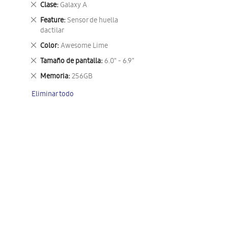
Eliminar
Clase
Galaxy A
este
Eliminar
Feature
Sensor de huella
artículo
este
dactilar
artículo
Eliminar
Color
Awesome Lime
este
Eliminar
Tamaño de pantalla
6.0" - 6.9"
artículo
este
Eliminar
Memoria
256GB
artículo
este
Eliminar todo
artículo