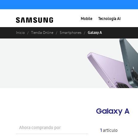
Mobile
Tecnología AI
Galaxy A
Inicio
Tienda Online
Smartphones
Galaxy A
Ahora comprando por
1
artículo