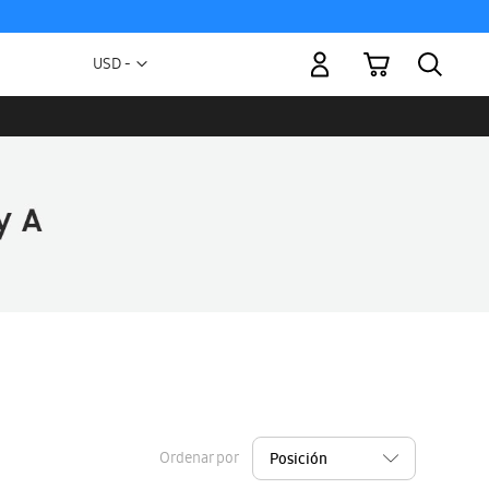
Mi carrito
Moneda
USD -
dólar
estadounidense
Ordenar por