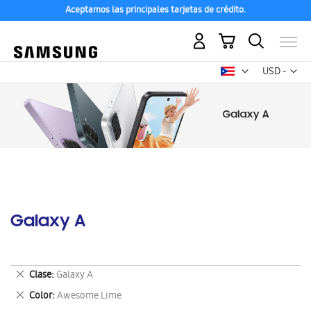
Aceptamos las principales tarjetas de crédito.
Mi carrito
Mon
USD -
dólar
estadounid
Galaxy A
Eliminar
Clase
Galaxy A
este
Eliminar
Color
Awesome Lime
artículo
este