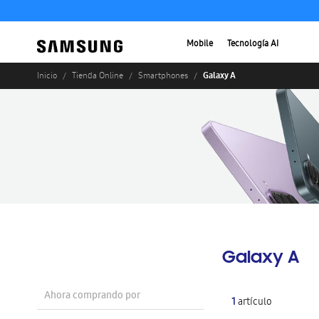
Mobile
Tecnología AI
Galaxy A
Inicio
Tienda Online
Smartphones
Galaxy A
Ahora comprando por
1
artículo