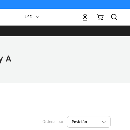
Mi carrito
Moneda
USD -
dólar
estadounidense
Ordenar por