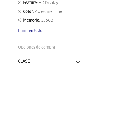
Eliminar
Feature
HD Display
este
Eliminar
Color
Awesome Lime
artículo
este
Eliminar
Memoria
256GB
artículo
este
Eliminar todo
artículo
Opciones de compra
CLASE