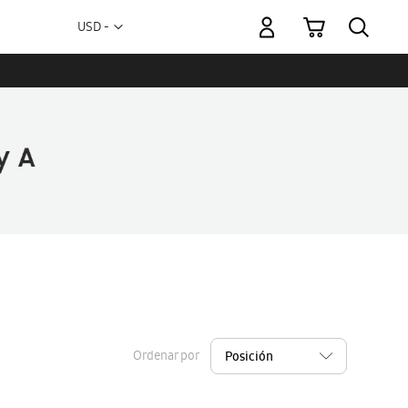
Mi carrito
Moneda
USD -
dólar
estadounidense
Ordenar por