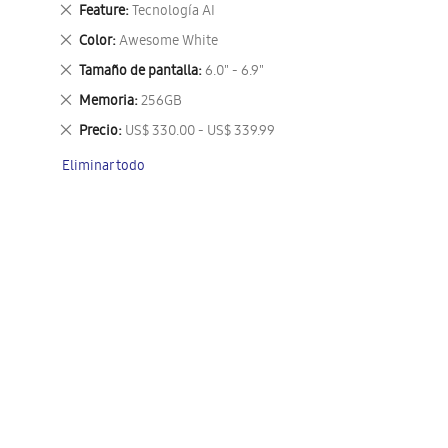
este
Eliminar
Feature
Tecnología AI
artículo
este
Eliminar
Color
Awesome White
artículo
este
Eliminar
Tamaño de pantalla
6.0" - 6.9"
artículo
este
Eliminar
Memoria
256GB
artículo
este
Eliminar
Precio
US$ 330.00 - US$ 339.99
artículo
este
Eliminar todo
artículo