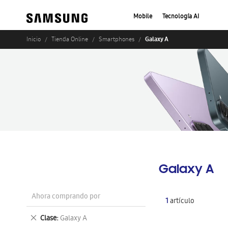
Mobile
Tecnología AI
Galaxy A
Inicio
Tienda Online
Smartphones
Galaxy A
Ahora comprando por
1
artículo
Eliminar
Clase
Galaxy A