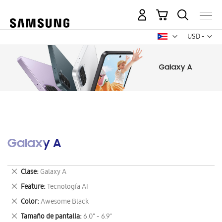
Mi carrito
Mon
USD -
dólar
estadounid
Galaxy A
Eliminar
Clase
Galaxy A
este
Eliminar
Feature
Tecnología AI
artículo
este
Eliminar
Color
Awesome Black
artículo
este
Eliminar
Tamaño de pantalla
6.0" - 6.9"
artículo