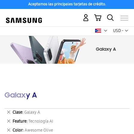
Aceptamos las principales tarjetas de crédito.
Mi carrito
Mon
USD -
dólar
estadounid
Galaxy A
Eliminar
Clase
Galaxy A
este
Eliminar
Feature
Tecnología AI
artículo
este
Eliminar
Color
Awesome Olive
artículo