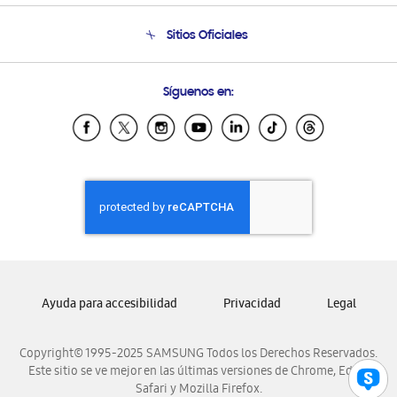
Seguimiento de tu pedido
Soporte telefónico
Sitios Oficiales
Condiciones de Compra
Soporte vía eMail
Preguntas Frecuentes
Samsung Costa Rica
Síguenos en:
Samsung Ecuador
Samsung El Salvador
Samsung Guatemala
Samsung Honduras
Samsung Nicaragua
Samsung Panamá
Samsung República Dominicana
Samsung Venezuela
Ayuda para accesibilidad
Privacidad
Legal
Copyright© 1995-2025 SAMSUNG Todos los Derechos Reservados.
Este sitio se ve mejor en las últimas versiones de Chrome, Edge,
Safari y Mozilla Firefox.