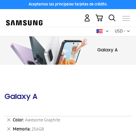
Aceptamos las principales tarjetas de crédito.
Mi carrito
Mon
USD -
dólar
estadounid
Galaxy A
Eliminar
Color
Awesome Graphite
este
Eliminar
Memoria
256GB
artículo
este