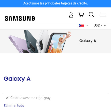
Aceptamos las principales tarjetas de crédito.
Mi carrito
Mon
USD -
dólar
estadounid
Galaxy A
Eliminar
Color
Awesome Lightgray
este
Eliminar todo
artículo