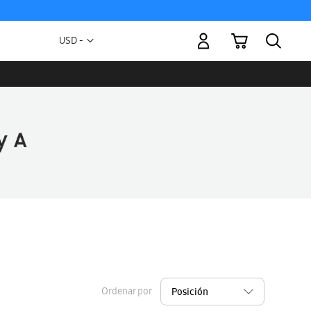
Mi carrito
Moneda
USD -
dólar
estadounidense
Ordenar por