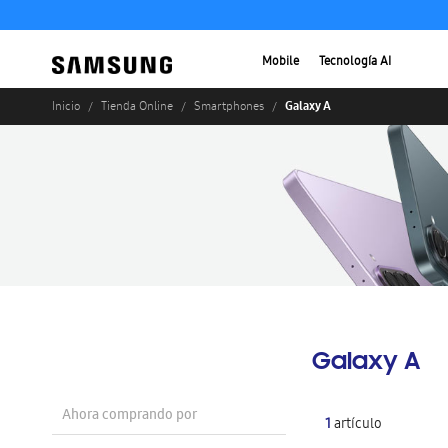
Mobile
Tecnología AI
Galaxy A
Inicio
Tienda Online
Smartphones
Galaxy A
Ahora comprando por
1
artículo