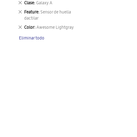
Eliminar
Clase
Galaxy A
este
Eliminar
Feature
Sensor de huella
artículo
este
dactilar
artículo
Eliminar
Color
Awesome Lightgray
este
Eliminar todo
artículo