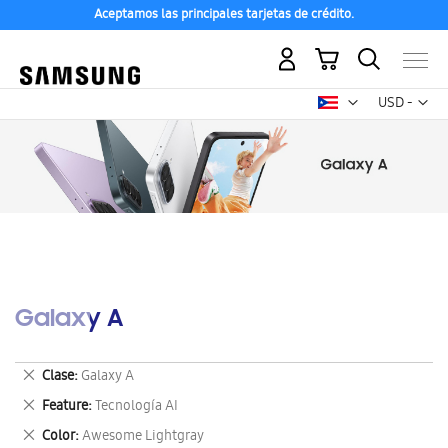
Aceptamos las principales tarjetas de crédito.
Mi carrito
Mon
USD -
dólar
estadounid
Galaxy A
Eliminar
Clase
Galaxy A
este
Eliminar
Feature
Tecnología AI
artículo
este
Eliminar
Color
Awesome Lightgray
artículo