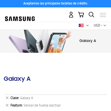
Aceptamos las principales tarjetas de crédito.
Mi carrito
Mon
USD -
dólar
estadounid
Galaxy A
Eliminar
Clase
Galaxy A
este
Eliminar
Feature
Sensor de huella dactilar
artículo
este