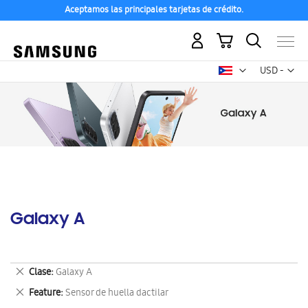
Aceptamos las principales tarjetas de crédito.
Mi carrito
Mon
USD -
dólar
estadounid
Galaxy A
Eliminar
Clase
Galaxy A
este
Eliminar
Feature
Sensor de huella dactilar
artículo
este