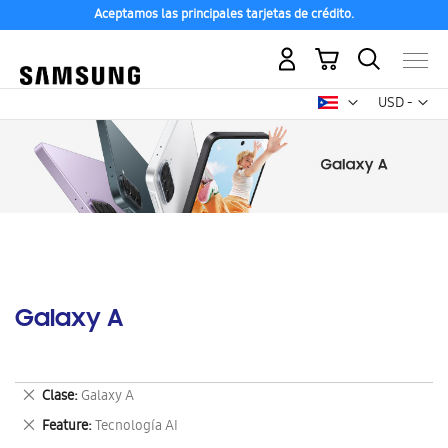
Aceptamos las principales tarjetas de crédito.
Mi carrito
Mon
USD -
dólar
estadounid
Galaxy A
Eliminar
Clase
Galaxy A
este
Eliminar
Feature
Tecnología AI
artículo
este