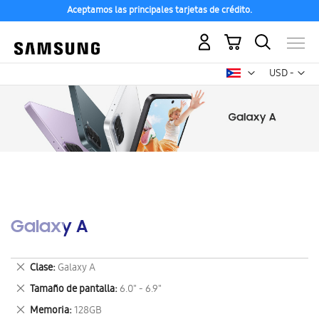
Aceptamos las principales tarjetas de crédito.
Mi carrito
Mon
USD -
dólar
estadounid
Galaxy A
Eliminar
Clase
Galaxy A
este
Eliminar
Tamaño de pantalla
6.0" - 6.9"
artículo
este
Eliminar
Memoria
128GB
artículo