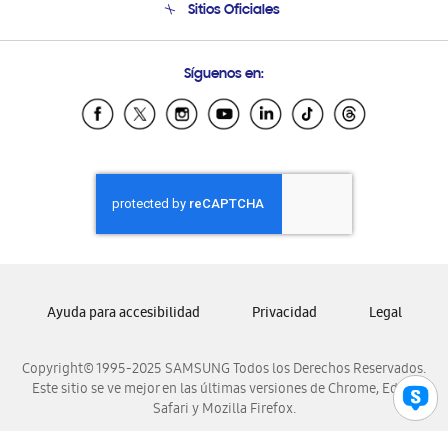
Sitios Oficiales
Condiciones de Compra
Soporte vía eMail
Preguntas Frecuentes
Samsung Costa Rica
Síguenos en:
Samsung Ecuador
Samsung El Salvador
Samsung Guatemala
Samsung Honduras
Samsung Nicaragua
Samsung Panamá
Samsung República Dominicana
Samsung Venezuela
Ayuda para accesibilidad
Privacidad
Legal
Copyright© 1995-2025 SAMSUNG Todos los Derechos Reservados.
Este sitio se ve mejor en las últimas versiones de Chrome, Edge,
Safari y Mozilla Firefox.