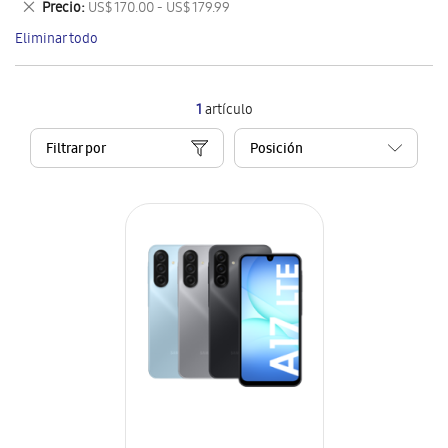
Eliminar
Precio
US$ 170.00 - US$ 179.99
artículo
este
Eliminar todo
artículo
1
artículo
Filtrar por