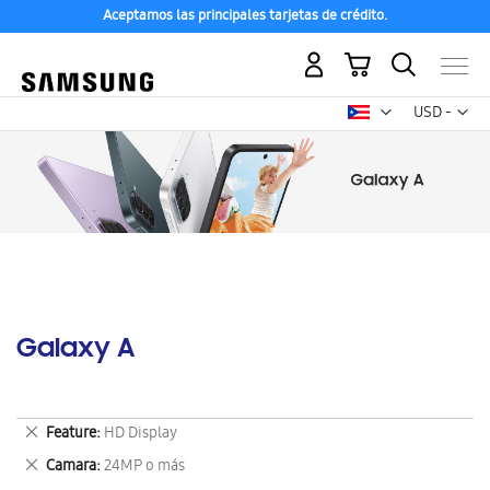
Aceptamos las principales tarjetas de crédito.
Mi carrito
Mon
USD -
dólar
estadounid
Galaxy A
Eliminar
Feature
HD Display
este
Eliminar
Camara
24MP o más
artículo
este