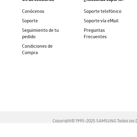
Conócenos
Soporte telefónico
Soporte
Soporte vía eMail
Seguimiento de tu
Preguntas
pedido
Frecuentes
Condiciones de
Compra
Copyright© 1995-2025 SAMSUNG Todos los D
Este sitio se ve mejor en las últimas versiones de Chrome