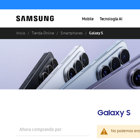
Mobile
Tecnología AI
Galaxy S
Inicio
Tienda Online
Smartphones
Galaxy S
Ahora comprando por
No podemos enco