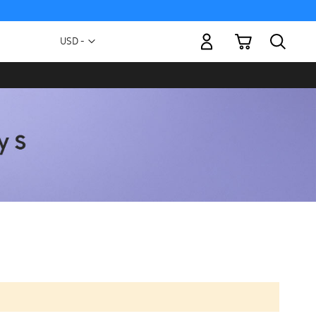
Mi carrito
Moneda
USD -
dólar
estadounidense