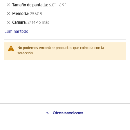
este
Eliminar
Tamaño de pantalla
6.0" - 6.9"
artículo
este
Eliminar
Memoria
256GB
artículo
este
Eliminar
Camara
24MP o más
artículo
este
Eliminar todo
artículo
No podemos encontrar productos que coincida con la
selección.
Otras secciones
Conócenos