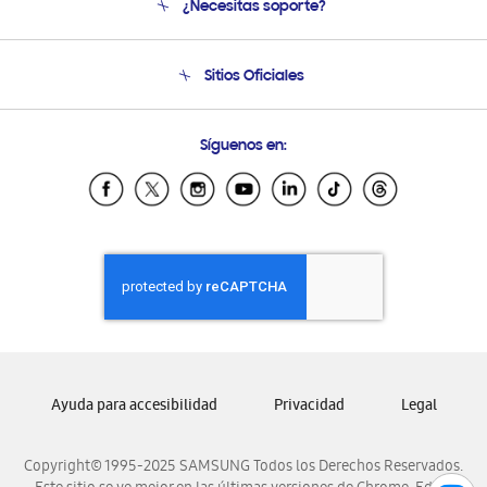
¿Necesitas soporte?
Soporte
Seguimiento de tu pedido
Soporte telefónico
Sitios Oficiales
Condiciones de Compra
Soporte vía eMail
Preguntas Frecuentes
Samsung Costa Rica
Síguenos en:
Samsung Ecuador
Samsung El Salvador
Samsung Guatemala
Samsung Honduras
Samsung Nicaragua
Samsung Panamá
Samsung República Dominicana
Samsung Venezuela
Ayuda para accesibilidad
Privacidad
Legal
Copyright© 1995-2025 SAMSUNG Todos los Derechos Reservados.