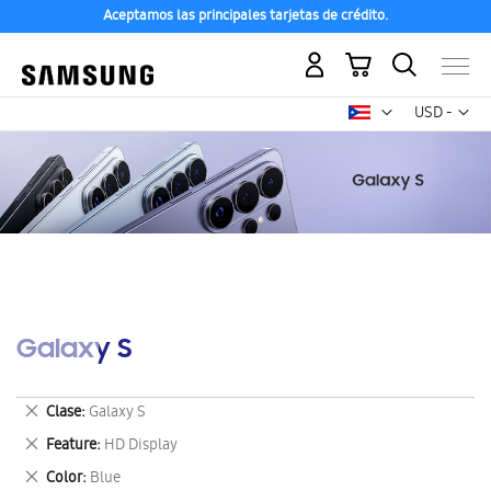
Aceptamos las principales tarjetas de crédito.
Mi carrito
Mon
USD -
dólar
estadounid
Galaxy S
Eliminar
Clase
Galaxy S
este
Eliminar
Feature
HD Display
artículo
este
Eliminar
Color
Blue
artículo