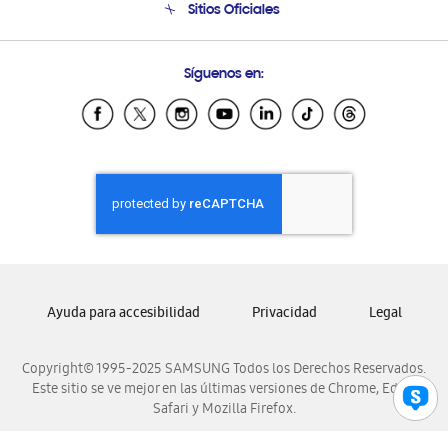
Sitios Oficiales
Condiciones de Compra
Soporte vía eMail
Preguntas Frecuentes
Samsung Costa Rica
Síguenos en:
Samsung Ecuador
Samsung El Salvador
Samsung Guatemala
Samsung Honduras
Samsung Nicaragua
Samsung Panamá
Samsung República Dominicana
Samsung Venezuela
Ayuda para accesibilidad
Privacidad
Legal
Copyright© 1995-2025 SAMSUNG Todos los Derechos Reservados.
Este sitio se ve mejor en las últimas versiones de Chrome, Edge,
Safari y Mozilla Firefox.