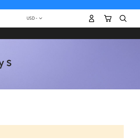
Mi carrito
Moneda
USD -
dólar
estadounidense