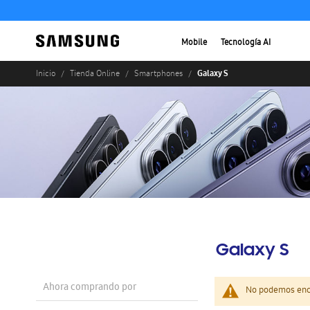
Mobile
Tecnología AI
Galaxy S
Inicio
Tienda Online
Smartphones
Galaxy S
Ahora comprando por
No podemos enco