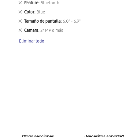
Eliminar
Feature
Bluetooth
este
Eliminar
Color
Blue
artículo
este
Eliminar
Tamaño de pantalla
6.0" - 6.9"
artículo
este
Eliminar
Camara
24MP o más
artículo
este
Eliminar todo
artículo
Otras secciones
¿Necesitas soporte?