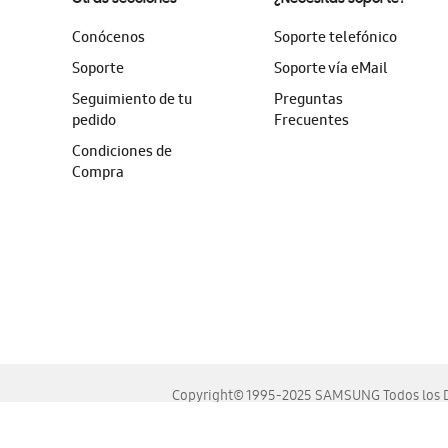
Conócenos
Soporte telefónico
Soporte
Soporte vía eMail
Seguimiento de tu
Preguntas
pedido
Frecuentes
Condiciones de
Compra
Copyright© 1995-2025 SAMSUNG Todos los D
Este sitio se ve mejor en las últimas versiones de Chrome