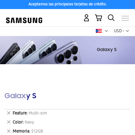
Aceptamos las principales tarjetas de crédito.
Mi carrito
Mon
USD -
dólar
estadounid
Galaxy S
Eliminar
Feature
Multi-sim
este
Eliminar
Color
Navy.
artículo
este
Eliminar
Memoria
512GB
artículo