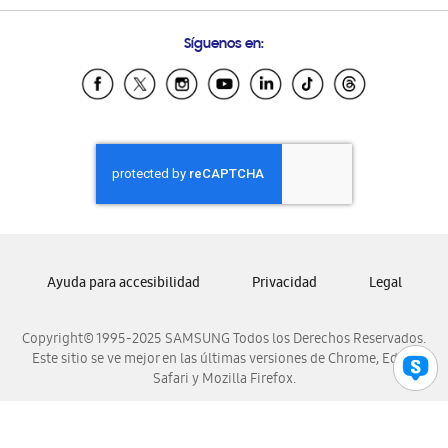
Preguntas Frecuentes
Samsung Costa Rica
Síguenos en:
Samsung Ecuador
Samsung El Salvador
Samsung Guatemala
Samsung Honduras
Samsung Nicaragua
Samsung Panamá
Samsung República Dominicana
Samsung Venezuela
Ayuda para accesibilidad
Privacidad
Legal
Copyright© 1995-2025 SAMSUNG Todos los Derechos Reservados.
Este sitio se ve mejor en las últimas versiones de Chrome, Edge,
Safari y Mozilla Firefox.