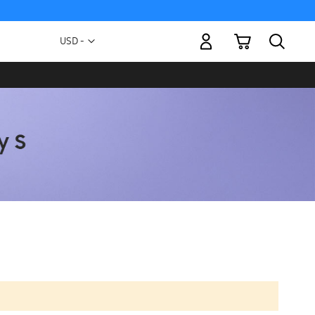
Mi carrito
Moneda
USD -
dólar
estadounidense