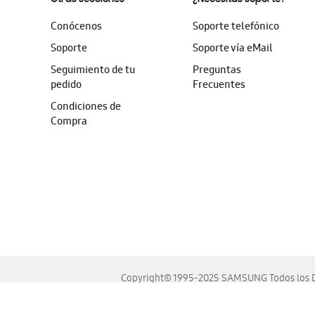
Conócenos
Soporte telefónico
Soporte
Soporte vía eMail
Seguimiento de tu
Preguntas
pedido
Frecuentes
Condiciones de
Compra
Copyright© 1995-2025 SAMSUNG Todos los D
Este sitio se ve mejor en las últimas versiones de Chrome