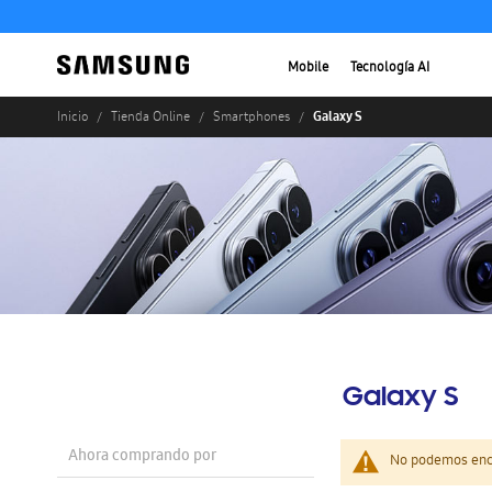
Mobile
Tecnología AI
Galaxy S
Inicio
Tienda Online
Smartphones
Galaxy S
Ahora comprando por
No podemos enco