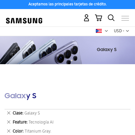
Aceptamos las principales tarjetas de crédito.
Mi carrito
Mon
USD -
dólar
estadounid
Galaxy S
Eliminar
Clase
Galaxy S
este
Eliminar
Feature
Tecnología AI
artículo
este
Eliminar
Color
Titanium Gray.
artículo