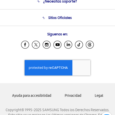
¿Necesitas soporte?
Soporte
Seguimiento de tu pedido
Soporte telefónico
Sitios Oficiales
Condiciones de Compra
Soporte vía eMail
Preguntas Frecuentes
Samsung Costa Rica
Síguenos en:
Samsung Ecuador
Samsung El Salvador
Samsung Guatemala
Samsung Honduras
Samsung Nicaragua
Samsung Panamá
Samsung República Dominicana
Samsung Venezuela
Ayuda para accesibilidad
Privacidad
Legal
Copyright© 1995-2025 SAMSUNG Todos los Derechos Reservados.