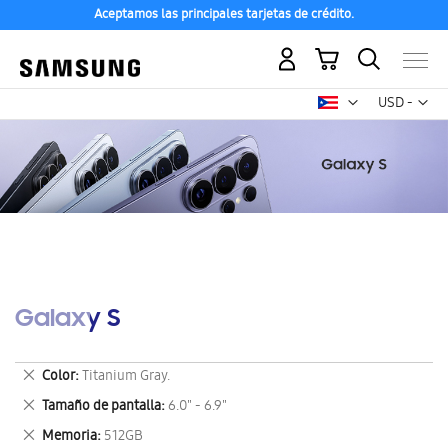
Aceptamos las principales tarjetas de crédito.
Mi carrito
Mon
USD -
dólar
estadounid
Galaxy S
Eliminar
Color
Titanium Gray.
este
Eliminar
Tamaño de pantalla
6.0" - 6.9"
artículo
este
Eliminar
Memoria
512GB
artículo