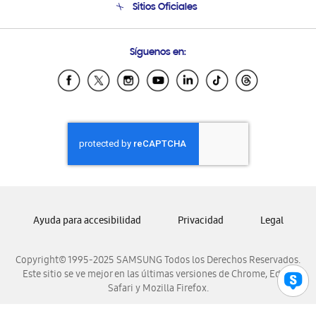
Sitios Oficiales
Condiciones de Compra
Soporte vía eMail
Preguntas Frecuentes
Samsung Costa Rica
Síguenos en:
Samsung Ecuador
Samsung El Salvador
Samsung Guatemala
Samsung Honduras
Samsung Nicaragua
Samsung Panamá
Samsung República Dominicana
Samsung Venezuela
Ayuda para accesibilidad
Privacidad
Legal
Copyright© 1995-2025 SAMSUNG Todos los Derechos Reservados.
Este sitio se ve mejor en las últimas versiones de Chrome, Edge,
Safari y Mozilla Firefox.