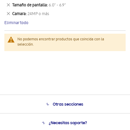
este
Eliminar
Tamaño de pantalla
6.0" - 6.9"
artículo
este
Eliminar
Camara
24MP o más
artículo
este
Eliminar todo
artículo
No podemos encontrar productos que coincida con la
selección.
Otras secciones
Conócenos
¿Necesitas soporte?
Soporte