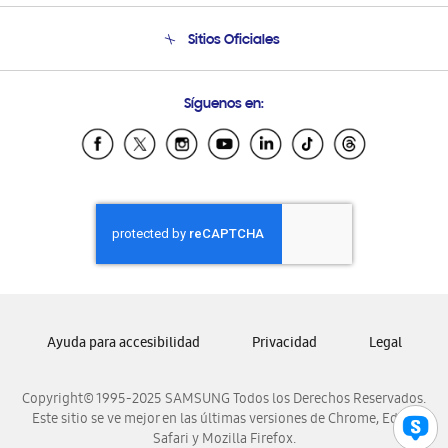
Seguimiento de tu pedido
Soporte telefónico
Sitios Oficiales
Condiciones de Compra
Soporte vía eMail
Preguntas Frecuentes
Samsung Costa Rica
Síguenos en:
Samsung Ecuador
Samsung El Salvador
Samsung Guatemala
Samsung Honduras
Samsung Nicaragua
Samsung Panamá
Samsung República Dominicana
Samsung Venezuela
Ayuda para accesibilidad
Privacidad
Legal
Copyright© 1995-2025 SAMSUNG Todos los Derechos Reservados.
Este sitio se ve mejor en las últimas versiones de Chrome, Edge,
Safari y Mozilla Firefox.