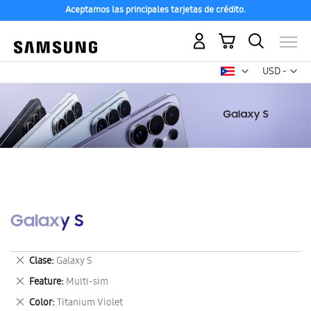
Aceptamos las principales tarjetas de crédito.
Mi carrito
Mon
USD -
dólar
estadounid
Galaxy S
Eliminar
Clase
Galaxy S
este
Eliminar
Feature
Multi-sim
artículo
este
Eliminar
Color
Titanium Violet
artículo