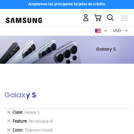
Aceptamos las principales tarjetas de crédito.
Mi carrito
Mon
USD -
dólar
estadounid
Galaxy S
Eliminar
Clase
Galaxy S
este
Eliminar
Feature
Tecnología AI
artículo
este
Eliminar
Color
Titanium Violet
artículo