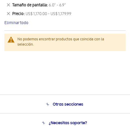
este
Eliminar
Tamaño de pantalla
6.0" - 6.9"
artículo
este
Eliminar
Precio
US$ 1,170.00 - US$ 1,179.99
artículo
este
Eliminar todo
artículo
No podemos encontrar productos que coincida con la
selección.
Otras secciones
Conócenos
¿Necesitas soporte?
Soporte