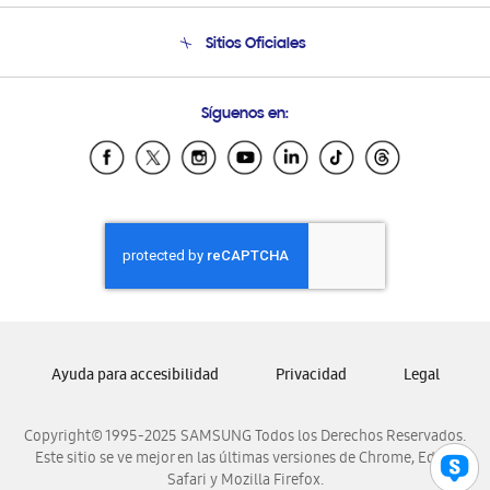
Seguimiento de tu pedido
Soporte telefónico
Sitios Oficiales
Condiciones de Compra
Soporte vía eMail
Preguntas Frecuentes
Samsung Costa Rica
Síguenos en:
Samsung Ecuador
Samsung El Salvador
Samsung Guatemala
Samsung Honduras
Samsung Nicaragua
Samsung Panamá
Samsung República Dominicana
Samsung Venezuela
Ayuda para accesibilidad
Privacidad
Legal
Copyright© 1995-2025 SAMSUNG Todos los Derechos Reservados.
Este sitio se ve mejor en las últimas versiones de Chrome, Edge,
Safari y Mozilla Firefox.