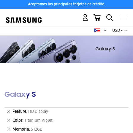
Aceptamos las principales tarjetas de crédito.
Mi carrito
Mon
USD -
dólar
estadounid
Galaxy S
Eliminar
Feature
HD Display
este
Eliminar
Color
Titanium Violet
artículo
este
Eliminar
Memoria
512GB
artículo