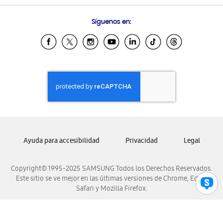
Preguntas Frecuentes
Samsung Costa Rica
Síguenos en:
Samsung Ecuador
Samsung El Salvador
Samsung Guatemala
Samsung Honduras
Samsung Nicaragua
Samsung Panamá
Samsung República Dominicana
Samsung Venezuela
Ayuda para accesibilidad
Privacidad
Legal
Copyright© 1995-2025 SAMSUNG Todos los Derechos Reservados.
Este sitio se ve mejor en las últimas versiones de Chrome, Edge,
Safari y Mozilla Firefox.