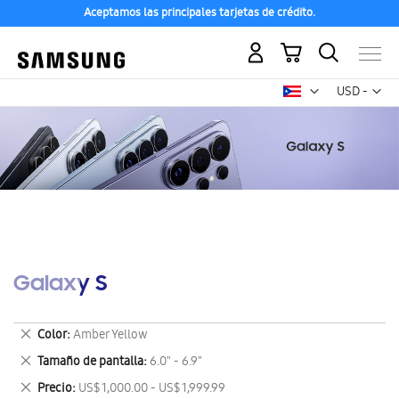
Aceptamos las principales tarjetas de crédito.
Mi carrito
Mon
USD -
dólar
estadounid
Galaxy S
Eliminar
Color
Amber Yellow
este
Eliminar
Tamaño de pantalla
6.0" - 6.9"
artículo
este
Eliminar
Precio
US$ 1,000.00 - US$ 1,999.99
artículo