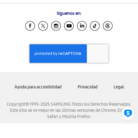
Preguntas Frecuentes
Samsung Costa Rica
Síguenos en:
Samsung Ecuador
Samsung El Salvador
Samsung Guatemala
Samsung Honduras
Samsung Nicaragua
Samsung Panamá
Samsung República Dominicana
Samsung Venezuela
Ayuda para accesibilidad
Privacidad
Legal
Copyright© 1995-2025 SAMSUNG Todos los Derechos Reservados.
Este sitio se ve mejor en las últimas versiones de Chrome, Edge,
Safari y Mozilla Firefox.