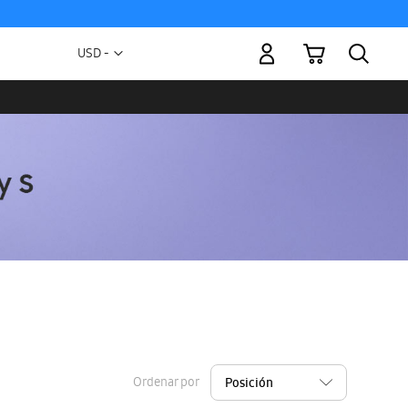
Mi carrito
Moneda
USD -
dólar
estadounidense
Ordenar por