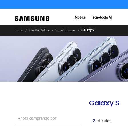
Mobile
Tecnología AI
Galaxy S
Inicio
Tienda Online
Smartphones
Galaxy S
Ahora comprando por
2
artículos