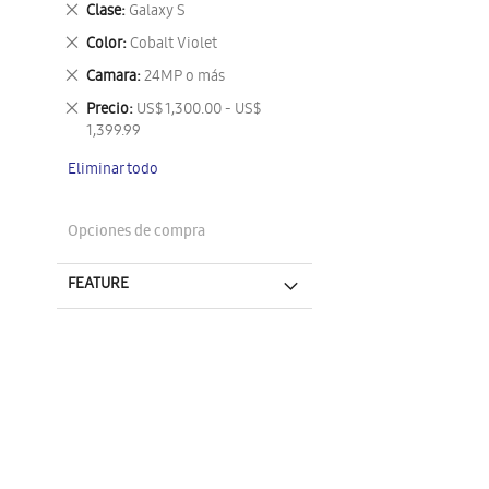
Eliminar
Clase
Galaxy S
este
Eliminar
Color
Cobalt Violet
artículo
este
Eliminar
Camara
24MP o más
artículo
este
Eliminar
Precio
US$ 1,300.00 - US$
artículo
este
1,399.99
artículo
Eliminar todo
Opciones de compra
FEATURE