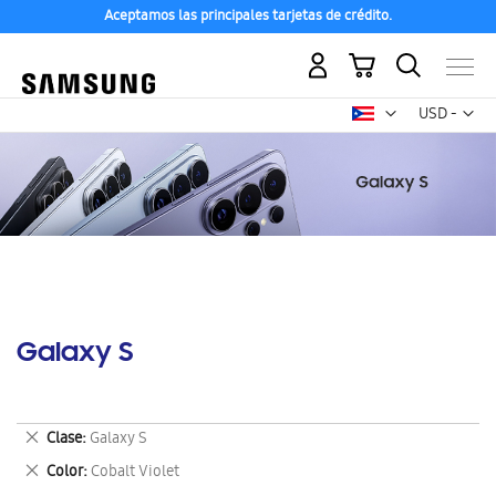
Aceptamos las principales tarjetas de crédito.
Mi carrito
Mon
USD -
dólar
estadounid
Galaxy S
Eliminar
Clase
Galaxy S
este
Eliminar
Color
Cobalt Violet
artículo
este