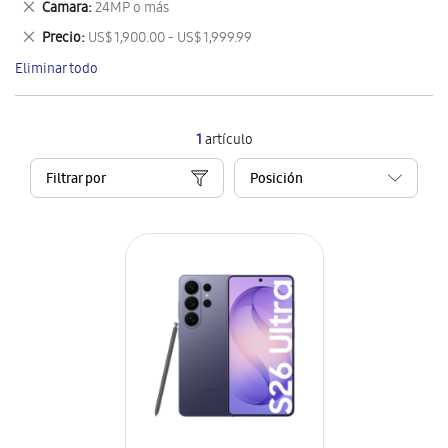
Eliminar
Camara
24MP o más
artículo
este
Eliminar
Precio
US$ 1,900.00 - US$ 1,999.99
artículo
este
Eliminar todo
artículo
1
artículo
Filtrar por