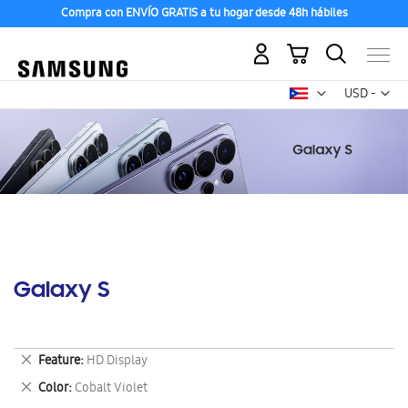
Compra con ENVÍO GRATIS a tu hogar desde 48h hábiles
Mi carrito
Mon
USD -
dólar
estadounid
Galaxy S
Eliminar
Feature
HD Display
este
Eliminar
Color
Cobalt Violet
artículo
este