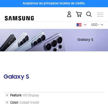
Aceptamos las principales tarjetas de crédito.
Mi carrito
Mon
USD -
dólar
estadounid
Galaxy S
Eliminar
Feature
HD Display
este
Eliminar
Color
Cobalt Violet
artículo
este