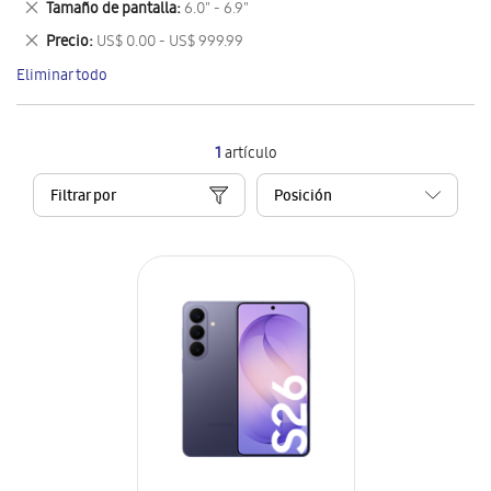
Eliminar
Tamaño de pantalla
6.0" - 6.9"
artículo
este
Eliminar
Precio
US$ 0.00 - US$ 999.99
artículo
este
Eliminar todo
artículo
1
artículo
Filtrar por