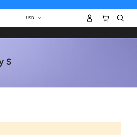
Mi carrito
Moneda
USD -
dólar
estadounidense