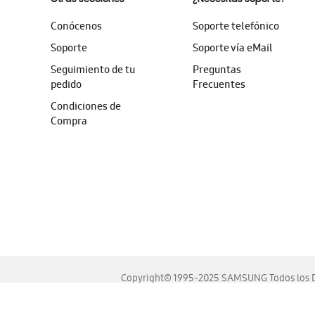
Conócenos
Soporte telefónico
Soporte
Soporte vía eMail
Seguimiento de tu
Preguntas
pedido
Frecuentes
Condiciones de
Compra
Copyright© 1995-2025 SAMSUNG Todos los D
Este sitio se ve mejor en las últimas versiones de Chrome