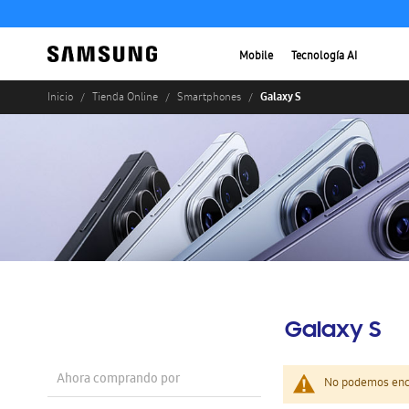
Mobile
Tecnología AI
Galaxy S
Inicio
Tienda Online
Smartphones
Galaxy S
Ahora comprando por
No podemos enco