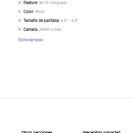
Eliminar
Feature
Wi-fi integrado
este
Eliminar
Color
Mint-
artículo
este
Eliminar
Tamaño de pantalla
6.0" - 6.9"
artículo
este
Eliminar
Camara
24MP o más
artículo
este
Eliminar todo
artículo
Otras secciones
¿Necesitas soporte?