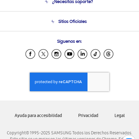
¿Necesitas soporte?
Soporte
Seguimiento de tu pedido
Soporte telefónico
Sitios Oficiales
Condiciones de Compra
Soporte vía eMail
Preguntas Frecuentes
Samsung Costa Rica
Síguenos en:
Samsung Ecuador
Samsung El Salvador
Samsung Guatemala
Samsung Honduras
Samsung Nicaragua
Samsung Panamá
Samsung República Dominicana
Samsung Venezuela
Ayuda para accesibilidad
Privacidad
Legal
Copyright© 1995-2025 SAMSUNG Todos los Derechos Reservados.