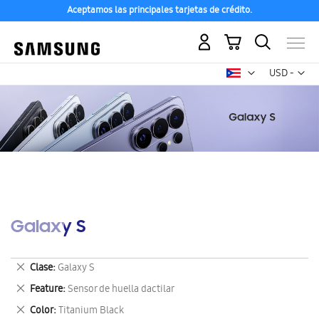
Aceptamos las principales tarjetas de crédito.
Mi carrito
Mon
USD -
dólar
estadounid
Galaxy S
Eliminar
Clase
Galaxy S
este
Eliminar
Feature
Sensor de huella dactilar
artículo
este
Eliminar
Color
Titanium Black
artículo