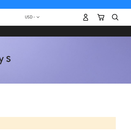
Mi carrito
Moneda
USD -
dólar
estadounidense