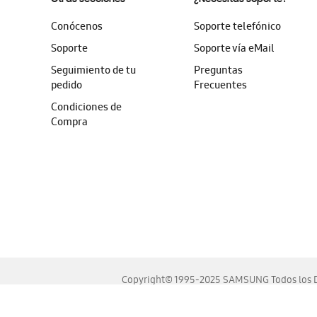
Conócenos
Soporte telefónico
Soporte
Soporte vía eMail
Seguimiento de tu
Preguntas
pedido
Frecuentes
Condiciones de
Compra
Copyright© 1995-2025 SAMSUNG Todos los D
Este sitio se ve mejor en las últimas versiones de Chrome