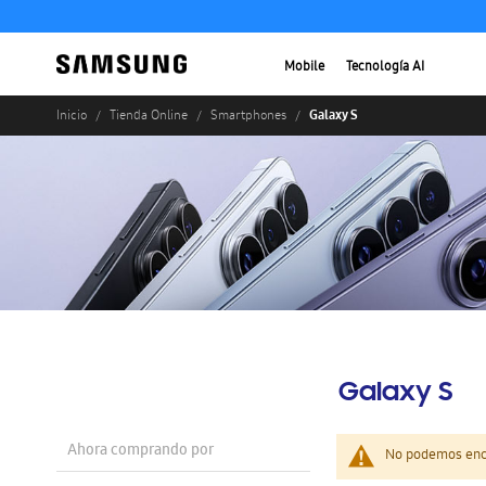
Mobile
Tecnología AI
Galaxy S
Inicio
Tienda Online
Smartphones
Galaxy S
Ahora comprando por
No podemos enco