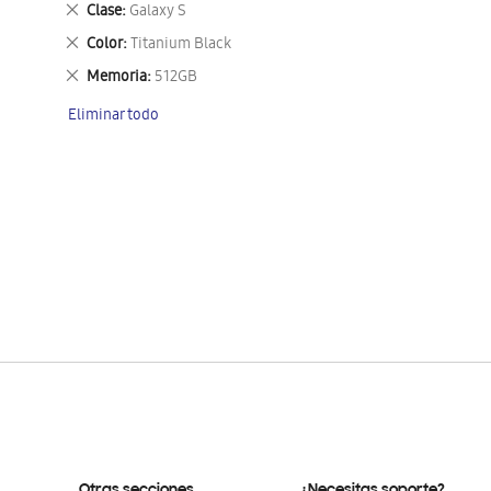
Eliminar
Clase
Galaxy S
este
Eliminar
Color
Titanium Black
artículo
este
Eliminar
Memoria
512GB
artículo
este
Eliminar todo
artículo
Otras secciones
¿Necesitas soporte?