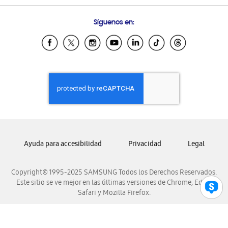
Preguntas Frecuentes
Samsung Costa Rica
Síguenos en:
Samsung Ecuador
Samsung El Salvador
Samsung Guatemala
Samsung Honduras
Samsung Nicaragua
Samsung Panamá
Samsung República Dominicana
Samsung Venezuela
Ayuda para accesibilidad
Privacidad
Legal
Copyright© 1995-2025 SAMSUNG Todos los Derechos Reservados.
Este sitio se ve mejor en las últimas versiones de Chrome, Edge,
Safari y Mozilla Firefox.