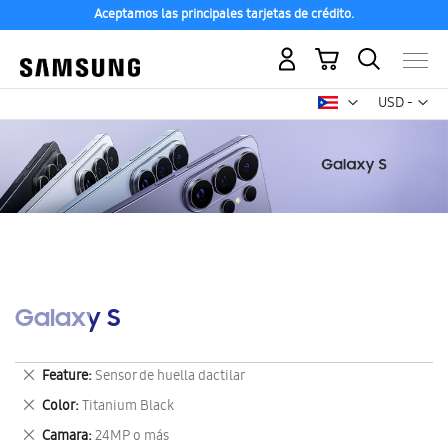
Aceptamos las principales tarjetas de crédito.
Mi carrito
Mon
USD -
dólar
estadounid
Galaxy S
Eliminar
Feature
Sensor de huella dactilar
este
Eliminar
Color
Titanium Black
artículo
este
Eliminar
Camara
24MP o más
artículo