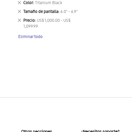
Eliminar
Color
Titanium Black
este
Eliminar
Tamaño de pantalla
6.0" - 6.9"
artículo
este
Eliminar
Precio
US$ 1,000.00 - US$
artículo
este
1,099.99
artículo
Eliminar todo
Otras secciones
¿Necesitas soporte?