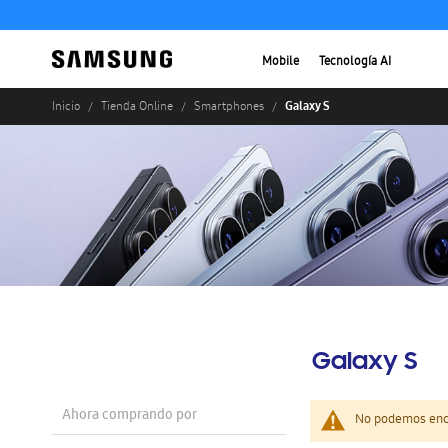
Mobile
Tecnología AI
Galaxy S
Inicio
Tienda Online
Smartphones
Galaxy S
Ahora comprando por
No podemos enco