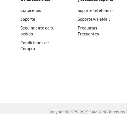
Conócenos
Soporte telefónico
Soporte
Soporte vía eMail
Seguimiento de tu
Preguntas
pedido
Frecuentes
Condiciones de
Compra
Copyright© 1995-2025 SAMSUNG Todos los D
Este sitio se ve mejor en las últimas versiones de Chrome