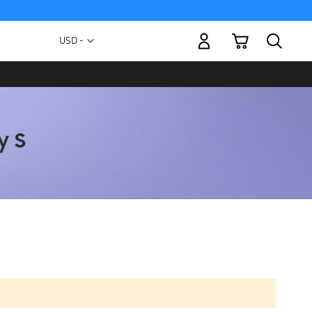
Mi carrito
Moneda
USD -
dólar
estadounidense