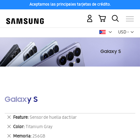
Aceptamos las principales tarjetas de crédito.
Mi carrito
Mon
USD -
dólar
estadounid
Galaxy S
Eliminar
Feature
Sensor de huella dactilar
este
Eliminar
Color
Titanium Gray
artículo
este
Eliminar
Memoria
256GB
artículo