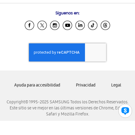
Preguntas Frecuentes
Samsung Costa Rica
Síguenos en:
Samsung Ecuador
Samsung El Salvador
Samsung Guatemala
Samsung Honduras
Samsung Nicaragua
Samsung Panamá
Samsung República Dominicana
Samsung Venezuela
Ayuda para accesibilidad
Privacidad
Legal
Copyright© 1995-2025 SAMSUNG Todos los Derechos Reservados.
Este sitio se ve mejor en las últimas versiones de Chrome, Edge,
Safari y Mozilla Firefox.