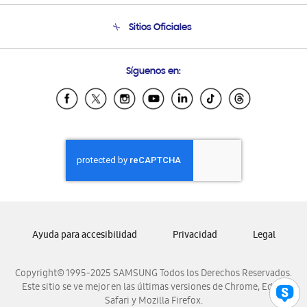
Seguimiento de tu pedido
Soporte telefónico
Sitios Oficiales
Condiciones de Compra
Soporte vía eMail
Preguntas Frecuentes
Samsung Costa Rica
Síguenos en:
Samsung Ecuador
Samsung El Salvador
Samsung Guatemala
Samsung Honduras
Samsung Nicaragua
Samsung Panamá
Samsung República Dominicana
Samsung Venezuela
Ayuda para accesibilidad
Privacidad
Legal
Copyright© 1995-2025 SAMSUNG Todos los Derechos Reservados.
Este sitio se ve mejor en las últimas versiones de Chrome, Edge,
Safari y Mozilla Firefox.