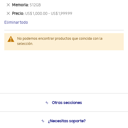
este
Eliminar
Memoria
512GB
artículo
este
Eliminar
Precio
US$ 1,000.00 - US$ 1,999.99
artículo
este
Eliminar todo
artículo
No podemos encontrar productos que coincida con la
selección.
Otras secciones
Conócenos
¿Necesitas soporte?
Soporte