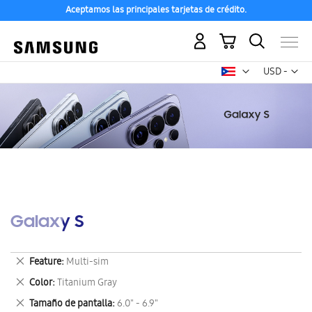
Aceptamos las principales tarjetas de crédito.
Mi carrito
Mon
USD -
dólar
estadounid
Galaxy S
Eliminar
Feature
Multi-sim
este
Eliminar
Color
Titanium Gray
artículo
este
Eliminar
Tamaño de pantalla
6.0" - 6.9"
artículo