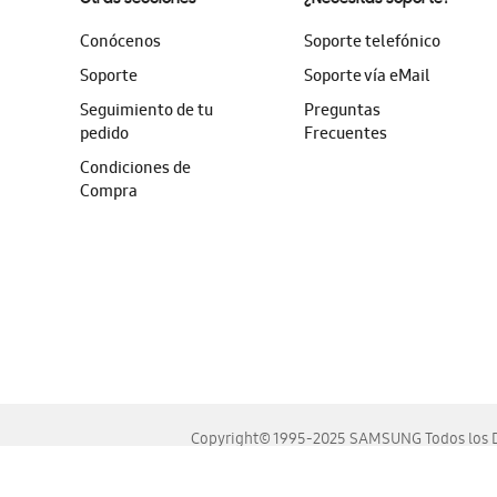
Conócenos
Soporte telefónico
Soporte
Soporte vía eMail
Seguimiento de tu
Preguntas
pedido
Frecuentes
Condiciones de
Compra
Copyright© 1995-2025 SAMSUNG Todos los D
Este sitio se ve mejor en las últimas versiones de Chrome