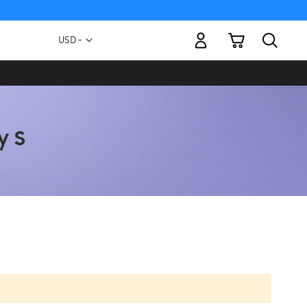
Mi carrito
Moneda
USD -
dólar
estadounidense