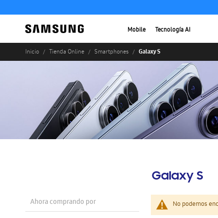
Mobile
Tecnología AI
Galaxy S
Inicio
Tienda Online
Smartphones
Galaxy S
Ahora comprando por
No podemos enco