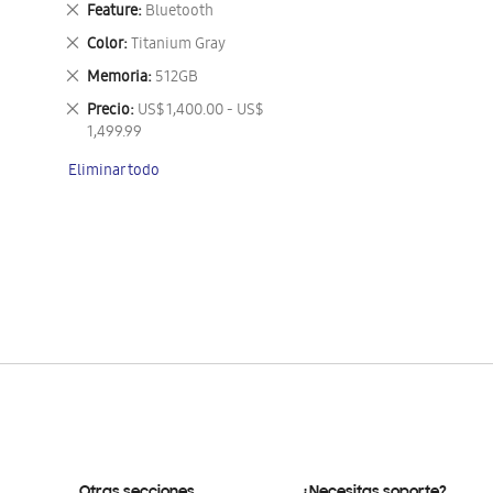
Eliminar
Feature
Bluetooth
este
Eliminar
Color
Titanium Gray
artículo
este
Eliminar
Memoria
512GB
artículo
este
Eliminar
Precio
US$ 1,400.00 - US$
artículo
este
1,499.99
artículo
Eliminar todo
Otras secciones
¿Necesitas soporte?