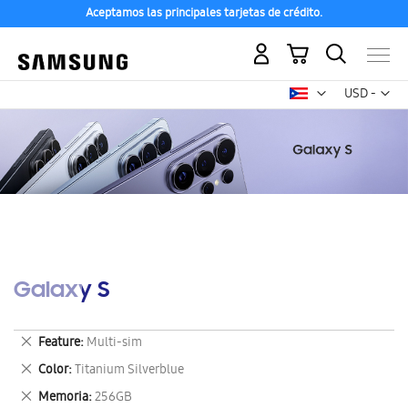
Aceptamos las principales tarjetas de crédito.
Mi carrito
Mon
USD -
dólar
estadounid
Galaxy S
Eliminar
Feature
Multi-sim
este
Eliminar
Color
Titanium Silverblue
artículo
este
Eliminar
Memoria
256GB
artículo