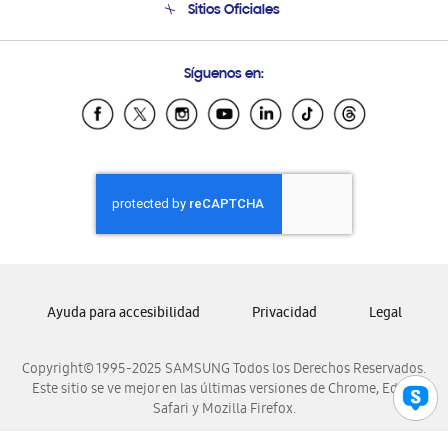
Sitios Oficiales
Condiciones de Compra
Soporte vía eMail
Preguntas Frecuentes
Samsung Costa Rica
Síguenos en:
Samsung Ecuador
Samsung El Salvador
Samsung Guatemala
Samsung Honduras
Samsung Nicaragua
Samsung Panamá
Samsung República Dominicana
Samsung Venezuela
Ayuda para accesibilidad
Privacidad
Legal
Copyright© 1995-2025 SAMSUNG Todos los Derechos Reservados.
Este sitio se ve mejor en las últimas versiones de Chrome, Edge,
Safari y Mozilla Firefox.