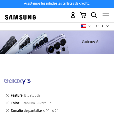
Aceptamos las principales tarjetas de crédito.
Mi carrito
Mon
USD -
dólar
estadounid
Galaxy S
Eliminar
Feature
Bluetooth
este
Eliminar
Color
Titanium Silverblue
artículo
este
Eliminar
Tamaño de pantalla
6.0" - 6.9"
artículo