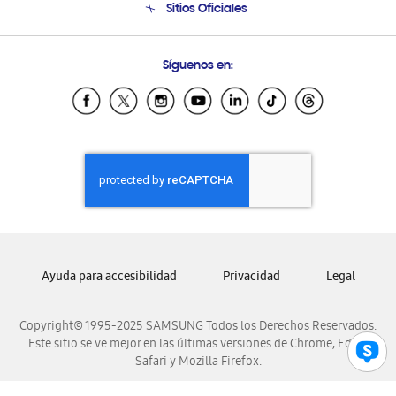
Sitios Oficiales
Condiciones de Compra
Soporte vía eMail
Preguntas Frecuentes
Samsung Costa Rica
Síguenos en:
Samsung Ecuador
Samsung El Salvador
Samsung Guatemala
Samsung Honduras
Samsung Nicaragua
Samsung Panamá
Samsung República Dominicana
Samsung Venezuela
Ayuda para accesibilidad
Privacidad
Legal
Copyright© 1995-2025 SAMSUNG Todos los Derechos Reservados.
Este sitio se ve mejor en las últimas versiones de Chrome, Edge,
Safari y Mozilla Firefox.