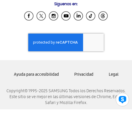
Síguenos en:
Samsung Ecuador
Samsung El Salvador
Samsung Guatemala
Samsung Honduras
Samsung Nicaragua
Samsung Panamá
Samsung República Dominicana
Samsung Venezuela
Ayuda para accesibilidad
Privacidad
Legal
Copyright© 1995-2025 SAMSUNG Todos los Derechos Reservados.
Este sitio se ve mejor en las últimas versiones de Chrome, Edge,
Safari y Mozilla Firefox.