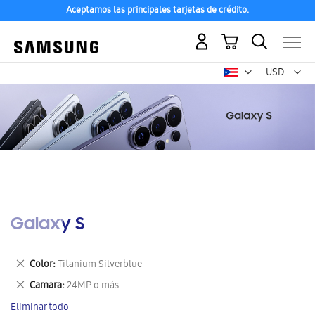
Aceptamos las principales tarjetas de crédito.
Mi carrito
Mon
USD -
dólar
estadounid
Galaxy S
Eliminar
Color
Titanium Silverblue
este
Eliminar
Camara
24MP o más
artículo
este
Eliminar todo
artículo