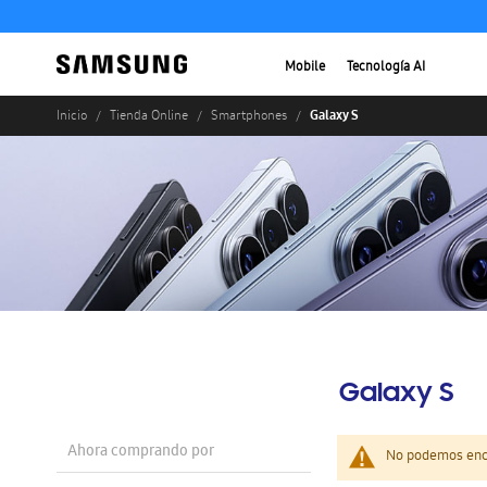
Mobile
Tecnología AI
Galaxy S
Inicio
Tienda Online
Smartphones
Galaxy S
Ahora comprando por
No podemos enco