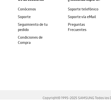
Conócenos
Soporte telefónico
Soporte
Soporte vía eMail
Seguimiento de tu
Preguntas
pedido
Frecuentes
Condiciones de
Compra
Copyright© 1995-2025 SAMSUNG Todos los D
Este sitio se ve mejor en las últimas versiones de Chrome