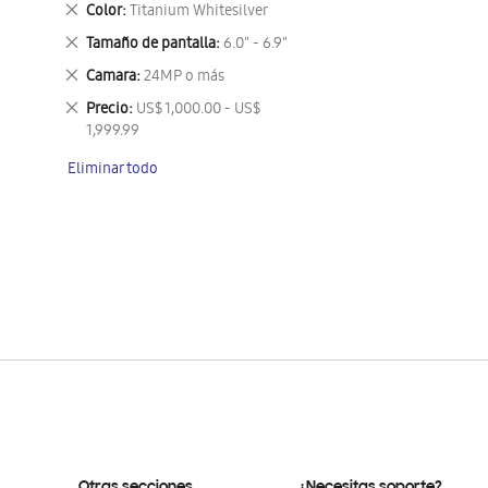
Eliminar
Color
Titanium Whitesilver
este
Eliminar
Tamaño de pantalla
6.0" - 6.9"
artículo
este
Eliminar
Camara
24MP o más
artículo
este
Eliminar
Precio
US$ 1,000.00 - US$
artículo
este
1,999.99
artículo
Eliminar todo
Otras secciones
¿Necesitas soporte?