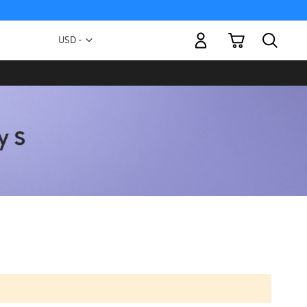
Mi carrito
Moneda
USD -
dólar
estadounidense