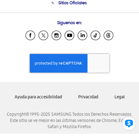
Sitios Oficiales
Condiciones de Compra
Soporte vía eMail
Preguntas Frecuentes
Samsung Costa Rica
Síguenos en:
Samsung Ecuador
Samsung El Salvador
Samsung Guatemala
Samsung Honduras
Samsung Nicaragua
Samsung Panamá
Samsung República Dominicana
Samsung Venezuela
Ayuda para accesibilidad
Privacidad
Legal
Copyright© 1995-2025 SAMSUNG Todos los Derechos Reservados.
Este sitio se ve mejor en las últimas versiones de Chrome, Edge,
Safari y Mozilla Firefox.