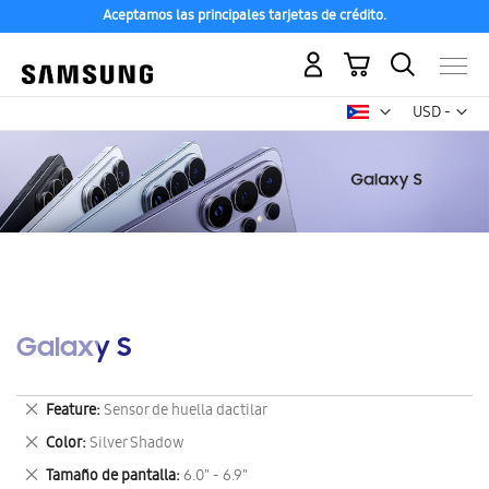
Aceptamos las principales tarjetas de crédito.
Mi carrito
Mon
USD -
dólar
estadounid
Galaxy S
Eliminar
Feature
Sensor de huella dactilar
este
Eliminar
Color
Silver Shadow
artículo
este
Eliminar
Tamaño de pantalla
6.0" - 6.9"
artículo