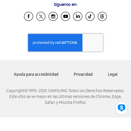
Síguenos en:
Samsung Ecuador
Samsung El Salvador
Samsung Guatemala
Samsung Honduras
Samsung Nicaragua
Samsung Panamá
Samsung República Dominicana
Samsung Venezuela
Ayuda para accesibilidad
Privacidad
Legal
Copyright© 1995-2025 SAMSUNG Todos los Derechos Reservados.
Este sitio se ve mejor en las últimas versiones de Chrome, Edge,
Safari y Mozilla Firefox.